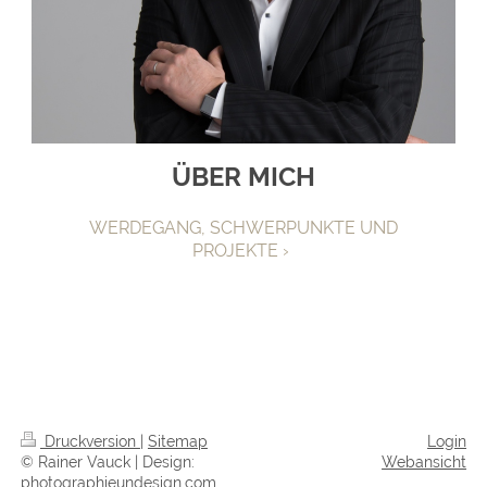
ÜBER MICH
WERDEGANG, SCHWERPUNKTE UND
PROJEKTE
Druckversion
|
Sitemap
Login
© Rainer Vauck | Design:
Webansicht
photographieundesign.com